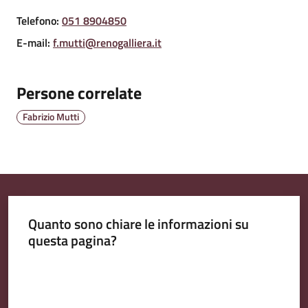
Telefono
:
051 8904850
E-mail
:
f.mutti@renogalliera.it
Amministrazione
Trasparente
Persone correlate
Tutti
Fabrizio Mutti
gli
argomenti...
Seguici
su
Quanto sono chiare le informazioni su
questa pagina?
Valuta da 1 a 5 stelle