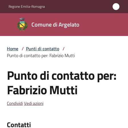
Vai al contenuto
Vai alla navigazione
Vai al footer
Regione Emilia-Romagna
Comune
Comune di Argelato
di
Argelato
Home
/
Punti di contatto
/
Punto di contatto per: Fabrizio Mutti
Amministrazione
Punto di contatto per:
Salta al contenuto
Novità
Fabrizio Mutti
Servizi
Condividi
Vedi azioni
Vivere
Argelato
Contatti