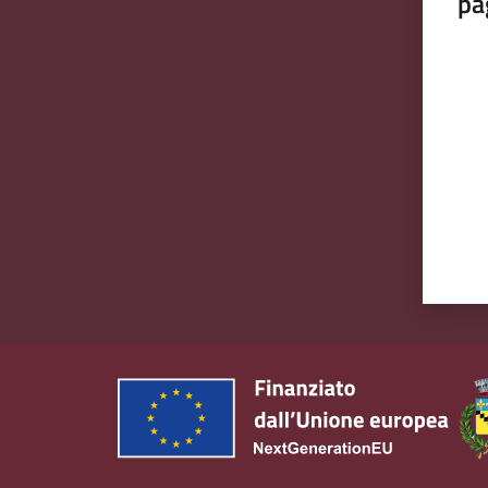
pa
Valut