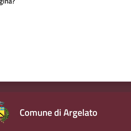
gina?
a da 1 a 5 stelle
Comune di Argelato