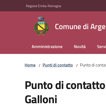
Vai al contenuto
Vai alla navigazione
Vai al footer
Regione Emilia-Romagna
Comune di Arge
Amministrazione
Novità
Servi
Home
Punti di contatto
Punto di conta
/
/
Salta al contenuto
Punto di contatto
Galloni