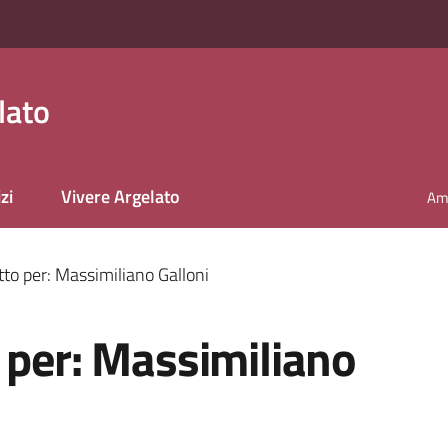
lato
zi
Vivere Argelato
Amm
tto per: Massimiliano Galloni
 per: Massimiliano