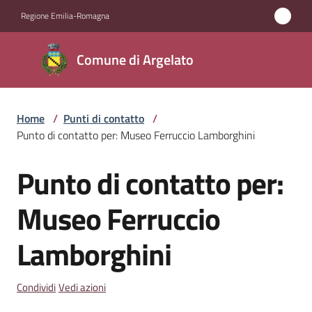
Vai al contenuto
Vai alla navigazione
Vai al footer
Regione Emilia-Romagna
Comune
Comune di Argelato
di
Argelato
Home
/
Punti di contatto
/
Punto di contatto per: Museo Ferruccio Lamborghini
Amministrazione
Punto di contatto per:
Salta al contenuto
Novità
Museo Ferruccio
Servizi
Lamborghini
Vivere
Argelato
Condividi
Vedi azioni