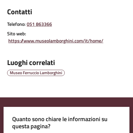
Contatti
Amministrazione
Telefono
:
051 863366
Trasparente
Sito web
:
https://www.museolamborghini.com/it/home/
Tutti
gli
Luoghi correlati
argomenti...
Museo Ferruccio Lamborghini
Seguici
su
Quanto sono chiare le informazioni su
questa pagina?