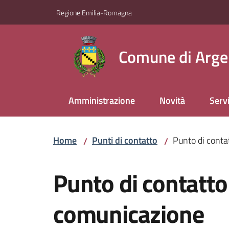
Vai al contenuto
Vai alla navigazione
Vai al footer
Regione Emilia-Romagna
Comune di Arge
Amministrazione
Novità
Servi
Home
Punti di contatto
Punto di conta
/
/
Salta al contenuto
Punto di contatto 
comunicazione