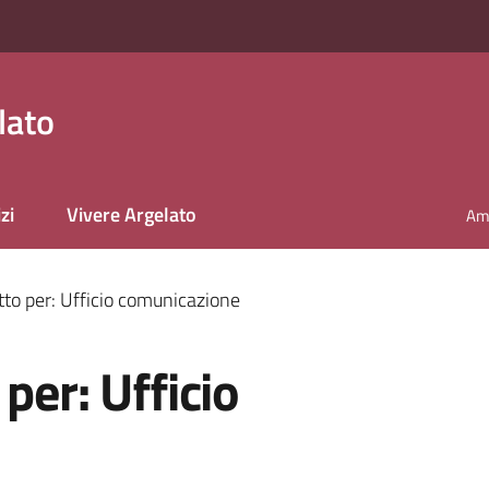
lato
zi
Vivere Argelato
Amm
tto per: Ufficio comunicazione
per: Ufficio