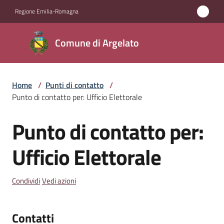
Vai al contenuto
Vai alla navigazione
Vai al footer
Regione Emilia-Romagna
Comune
Comune di Argelato
di
Argelato
Home
/
Punti di contatto
/
Punto di contatto per: Ufficio Elettorale
Amministrazione
Punto di contatto per:
Salta al contenuto
Novità
Ufficio Elettorale
Servizi
Condividi
Vedi azioni
Vivere
Argelato
Contatti