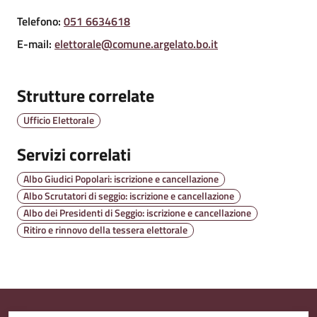
Telefono
:
051 6634618
E-mail
:
elettorale@comune.argelato.bo.it
Amministrazione
Trasparente
Strutture correlate
Tutti
Ufficio Elettorale
gli
argomenti...
Servizi correlati
Albo Giudici Popolari: iscrizione e cancellazione
Albo Scrutatori di seggio: iscrizione e cancellazione
Seguici
Albo dei Presidenti di Seggio: iscrizione e cancellazione
su
Ritiro e rinnovo della tessera elettorale