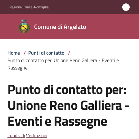
Vai al contenuto
Vai alla navigazione
Vai al footer
Regione Emilia-Romagna
Comune
Comune di Argelato
di
Argelato
Home
/
Punti di contatto
/
Punto di contatto per: Unione Reno Galliera - Eventi e
Amministrazione
Rassegne
Punto di contatto per:
Novità
Salta al contenuto
Unione Reno Galliera -
Servizi
Eventi e Rassegne
Vivere
Argelato
Condividi
Vedi azioni