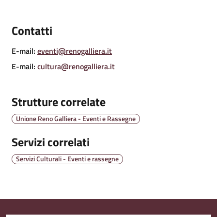
Contatti
Amministrazione
Trasparente
E-mail
:
eventi@renogalliera.it
E-mail
:
cultura@renogalliera.it
Tutti
gli
Strutture correlate
argomenti...
Unione Reno Galliera - Eventi e Rassegne
Servizi correlati
Seguici
su
Servizi Culturali - Eventi e rassegne