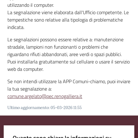
utilizzando il computer.
La segnalazione viene elaborata dall'Ufficio competente. Le
tempestiche sono relative alla tipologia di problematiche
Amministrazione
indicata.
Trasparente
Le segnalazioni possono essere relative a: manutenzione
stradale, lampioni non funzionanti o problemi che
Tutti
riguardano rifiuti abbandonati, aree verdi o spazi pubblici.
gli
Puoi installarla gratuitamente sul cellulare o usare il servizio
argomenti...
web da computer.
Se non intendi utilizzare la APP Comuni-chiamo, puoi inviare
la tua segnalazione a:
Seguici
comune.argelato@pec.renogalliera.it
su
Ultimo aggiornamento
:
05-03-2026 11:55
Quanto sono chiare le informazioni su