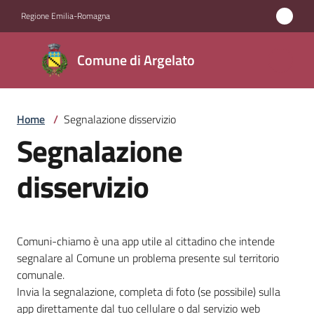
Vai al contenuto
Vai alla navigazione
Vai al footer
Regione Emilia-Romagna
Comune
Comune di Argelato
di
Argelato
Home
/
Segnalazione disservizio
Segnalazione
Amministrazione
disservizio
Novità
Servizi
Comuni-chiamo è una app utile al cittadino che intende
segnalare al Comune un problema presente sul territorio
Vivere
comunale.
Argelato
Invia la segnalazione, completa di foto (se possibile) sulla
app direttamente dal tuo cellulare o dal servizio web