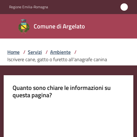
Vai al contenuto
Vai alla navigazione
Vai al footer
Regione Emilia-Romagna
Comune
Comune di Argelato
di
Argelato
Home
/
Servizi
/
Ambiente
/
Iscrivere cane, gatto o furetto all'anagrafe canina
Amministrazione
Novità
Quanto sono chiare le informazioni su
questa pagina?
Servizi
Menu selezionato
Valuta da 1 a 5 stelle
Vivere
Argelato