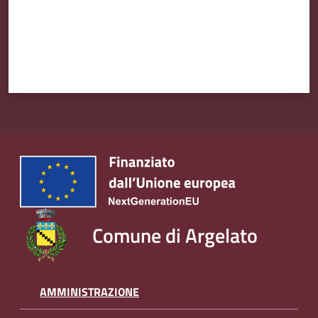
Amministrazione
Trasparente
Tutti
gli
argomenti...
Seguici
su
Comune di Argelato
AMMINISTRAZIONE