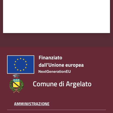
Amministrazione
Trasparente
Tutti
gli
argomenti...
Seguici
su
Comune di Argelato
AMMINISTRAZIONE