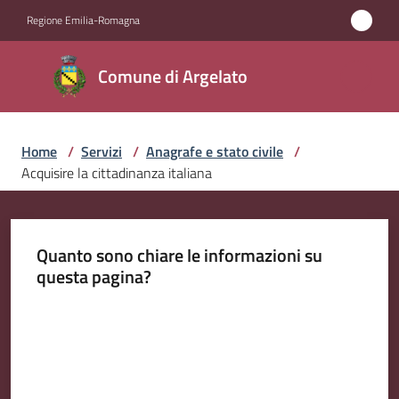
Vai al contenuto
Vai alla navigazione
Vai al footer
Regione Emilia-Romagna
Comune
Comune di Argelato
di
Argelato
Home
/
Servizi
/
Anagrafe e stato civile
/
Acquisire la cittadinanza italiana
Amministrazione
Novità
Quanto sono chiare le informazioni su
questa pagina?
Servizi
Menu selezionato
Valuta da 1 a 5 stelle
Vivere
Argelato