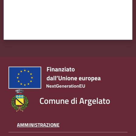
Amministrazione
Trasparente
Tutti
gli
argomenti...
Seguici
su
Comune di Argelato
AMMINISTRAZIONE