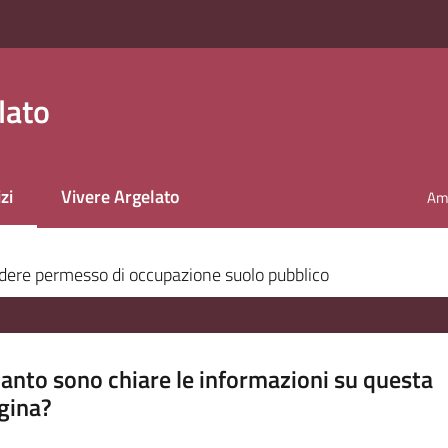
lato
zi
Vivere Argelato
Amm
 selezionato
dere permesso di occupazione suolo pubblico
anto sono chiare le informazioni su questa
gina?
a da 1 a 5 stelle