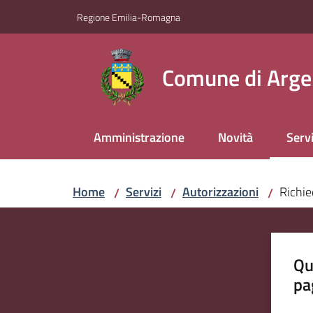
Vai al contenuto
Vai alla navigazione
Vai al footer
Regione Emilia-Romagna
Comune di Arge
Amministrazione
Novità
Servi
Menu
Home
Servizi
Autorizzazioni
Richie
/
/
/
Qu
pa
Valut