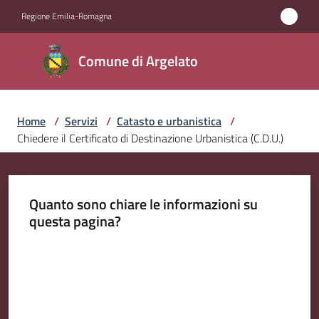
Vai al contenuto
Vai alla navigazione
Vai al footer
Regione Emilia-Romagna
Comune
Comune di Argelato
di
Argelato
Home
/
Servizi
/
Catasto e urbanistica
/
Chiedere il Certificato di Destinazione Urbanistica (C.D.U.)
Amministrazione
Novità
Quanto sono chiare le informazioni su
questa pagina?
Servizi
Menu selezionato
Valuta da 1 a 5 stelle
Vivere
Argelato