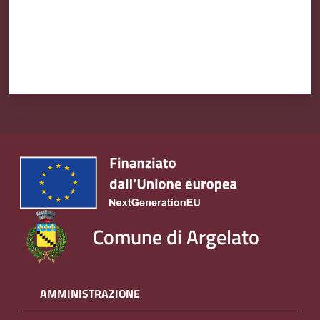
Amministrazione
Trasparente
Tutti
gli
argomenti...
Seguici
su
Comune di Argelato
AMMINISTRAZIONE