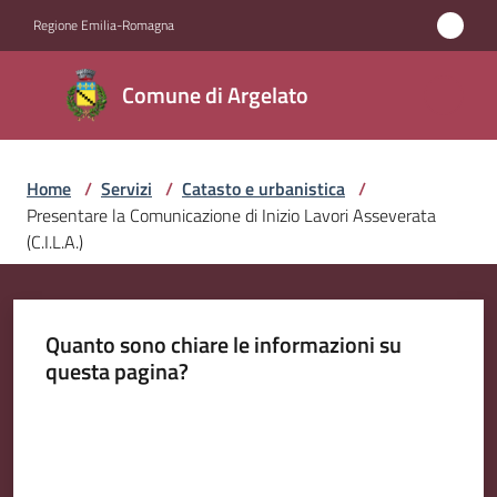
Vai al contenuto
Vai alla navigazione
Vai al footer
Regione Emilia-Romagna
Comune
Comune di Argelato
di
Argelato
Home
/
Servizi
/
Catasto e urbanistica
/
Presentare la Comunicazione di Inizio Lavori Asseverata
Amministrazione
(C.I.L.A.)
Novità
Quanto sono chiare le informazioni su
Servizi
questa pagina?
Menu selezionato
Valuta da 1 a 5 stelle
Vivere
Argelato