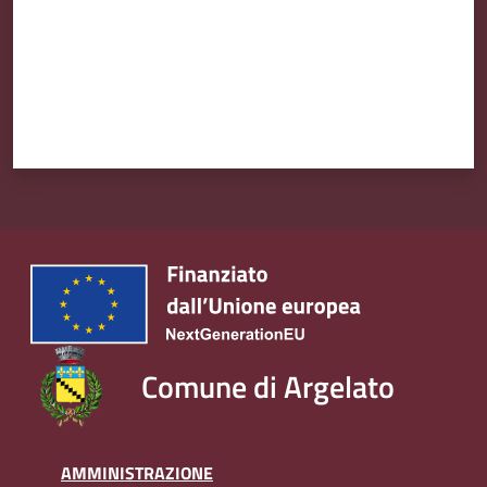
Amministrazione
Trasparente
Tutti
gli
argomenti...
Seguici
su
Comune di Argelato
AMMINISTRAZIONE