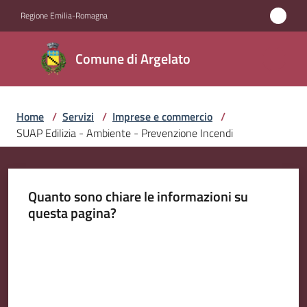
Vai al contenuto
Vai alla navigazione
Vai al footer
Regione Emilia-Romagna
Comune
Comune di Argelato
di
Argelato
Home
/
Servizi
/
Imprese e commercio
/
SUAP Edilizia - Ambiente - Prevenzione Incendi
Amministrazione
Novità
Quanto sono chiare le informazioni su
questa pagina?
Servizi
Menu selezionato
Valuta da 1 a 5 stelle
Vivere
Argelato