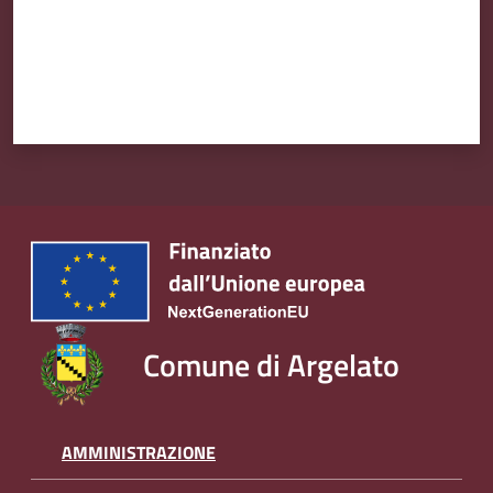
Amministrazione
Trasparente
Tutti
gli
argomenti...
Seguici
su
Comune di Argelato
AMMINISTRAZIONE