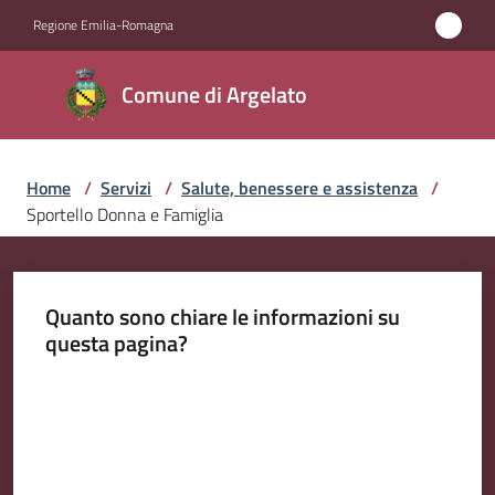
Vai al contenuto
Vai alla navigazione
Vai al footer
Regione Emilia-Romagna
Comune
Comune di Argelato
di
Argelato
Home
/
Servizi
/
Salute, benessere e assistenza
/
Sportello Donna e Famiglia
Amministrazione
Novità
Quanto sono chiare le informazioni su
questa pagina?
Servizi
Menu selezionato
Valuta da 1 a 5 stelle
Vivere
Argelato