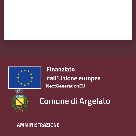
Amministrazione
Trasparente
Tutti
gli
argomenti...
Seguici
su
Comune di Argelato
AMMINISTRAZIONE