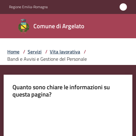
Vai al contenuto
Vai alla navigazione
Vai al footer
Regione Emilia-Romagna
Comune
Comune di Argelato
di
Argelato
Home
/
Servizi
/
Vita lavorativa
/
Bandi e Avvisi e Gestione del Personale
Amministrazione
Novità
Quanto sono chiare le informazioni su
questa pagina?
Servizi
Menu selezionato
Valuta da 1 a 5 stelle
Vivere
Argelato