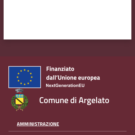
Amministrazione
Trasparente
Tutti
gli
argomenti...
Seguici
su
Comune di Argelato
AMMINISTRAZIONE