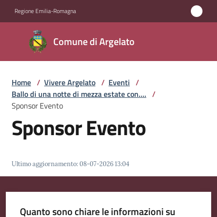
Vai al contenuto
Vai alla navigazione
Vai al footer
Regione Emilia-Romagna
Comune
Comune di Argelato
di
Argelato
Home
/
Vivere Argelato
/
Eventi
/
Ballo di una notte di mezza estate con....
/
Amministrazione
Sponsor Evento
Sponsor Evento
Novità
Servizi
Ultimo aggiornamento
:
08-07-2026 13:04
Vivere
Argelato
Menu selezionato
Quanto sono chiare le informazioni su