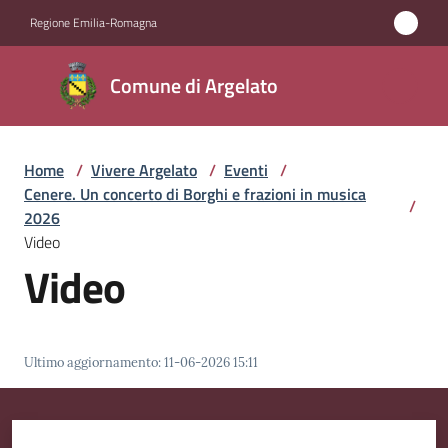
Vai al contenuto
Vai alla navigazione
Vai al footer
Regione Emilia-Romagna
Comune
Comune di Argelato
di
Argelato
Home
/
Vivere Argelato
/
Eventi
/
Cenere. Un concerto di Borghi e frazioni in musica
/
Amministrazione
2026
Video
Video
Novità
Servizi
Ultimo aggiornamento
:
11-06-2026 15:11
Vivere
Argelato
Menu selezionato