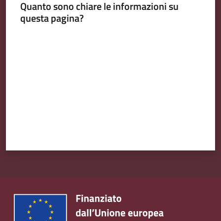
Quanto sono chiare le informazioni su
questa pagina?
Valuta da 1 a 5 stelle
Amministrazione
Trasparente
Tutti
gli
argomenti...
Seguici
su