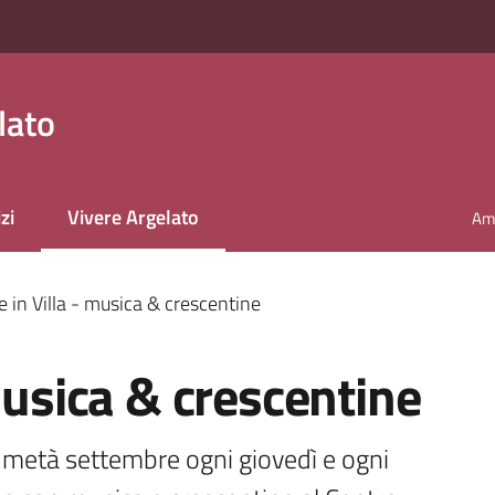
lato
zi
Vivere Argelato
Amm
Menu selezionato
e in Villa - musica & crescentine
musica & crescentine
e metà settembre ogni giovedì e ogni 