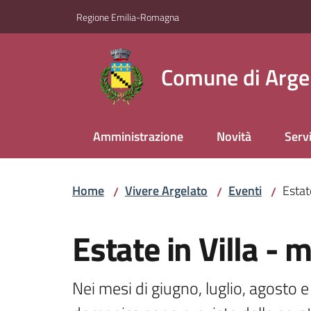
Vai al contenuto
Vai alla navigazione
Vai al footer
Regione Emilia-Romagna
Comune di Arge
Amministrazione
Novità
Servi
Home
Vivere Argelato
Eventi
Estat
/
/
/
Salta al contenuto
Estate in Villa - 
Nei mesi di giugno, luglio, agosto 