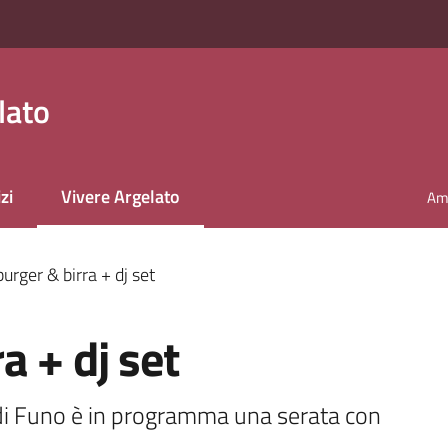
lato
zi
Vivere Argelato
Amm
Menu selezionato
rger & birra + dj set
 + dj set
 di Funo è in programma una serata con 