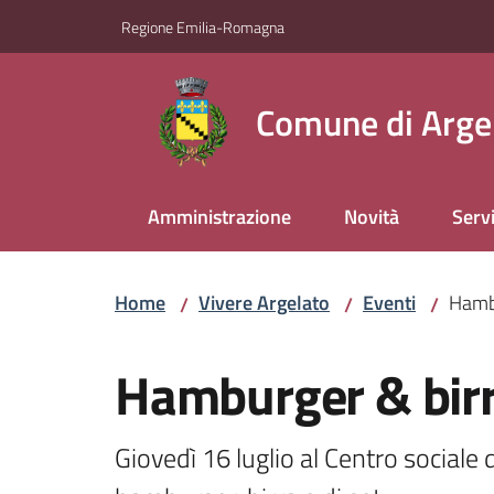
Vai al contenuto
Vai alla navigazione
Vai al footer
Regione Emilia-Romagna
Comune di Arge
Amministrazione
Novità
Servi
Home
Vivere Argelato
Eventi
Hambu
/
/
/
Salta al contenuto
Hamburger & birra
Giovedì 16 luglio al Centro sociale