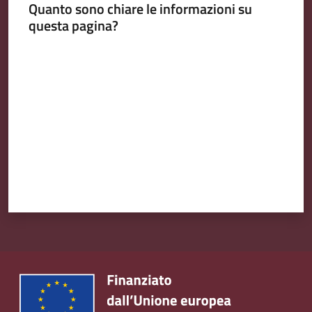
Quanto sono chiare le informazioni su
questa pagina?
Valuta da 1 a 5 stelle
Amministrazione
Trasparente
Tutti
gli
argomenti...
Seguici
su