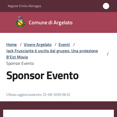
Vai al contenuto
Vai alla navigazione
Vai al footer
Regione Emilia-Romagna
Comune
Comune di Argelato
di
Argelato
Home
/
Vivere Argelato
/
Eventi
/
Jack Frusciante è uscito dal gruppo. Una proiezione
/
Amministrazione
B'Est Movie
Sponsor Evento
Sponsor Evento
Novità
Servizi
Ultimo aggiornamento
:
25-06-2026 08:32
Vivere
Argelato
Menu selezionato