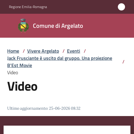
Vai al contenuto
Vai alla navigazione
Vai al footer
Regione Emilia-Romagna
Comune
Comune di Argelato
di
Argelato
Home
/
Vivere Argelato
/
Eventi
/
Jack Frusciante è uscito dal gruppo. Una proiezione
/
Amministrazione
B'Est Movie
Video
Video
Novità
Servizi
Ultimo aggiornamento
:
25-06-2026 08:32
Vivere
Argelato
Menu selezionato