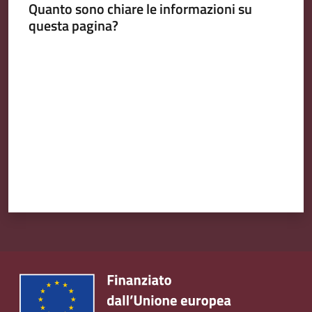
Quanto sono chiare le informazioni su
questa pagina?
Valuta da 1 a 5 stelle
Amministrazione
Trasparente
Tutti
gli
argomenti...
Seguici
su