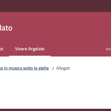
lato
zi
Vivere Argelato
Amm
Menu selezionato
o in musica sotto le stelle
Allegati
/