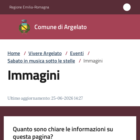
Vai al contenuto
Vai alla navigazione
Vai al footer
Regione Emilia-Romagna
Comune
Comune di Argelato
di
Argelato
Home
/
Vivere Argelato
/
Eventi
/
Sabato in musica sotto le stelle
/
Immagini
Amministrazione
Immagini
Novità
Ultimo aggiornamento
:
25-06-2026 14:27
Servizi
Vivere
Argelato
Quanto sono chiare le informazioni su
Menu selezionato
questa pagina?