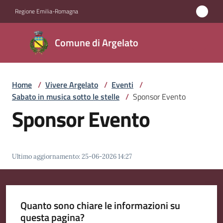
Vai al contenuto
Vai alla navigazione
Vai al footer
Regione Emilia-Romagna
Comune
Comune di Argelato
di
Argelato
Home
/
Vivere Argelato
/
Eventi
/
Sabato in musica sotto le stelle
/
Sponsor Evento
Amministrazione
Sponsor Evento
Novità
Ultimo aggiornamento
:
25-06-2026 14:27
Servizi
Vivere
Argelato
Quanto sono chiare le informazioni su
Menu selezionato
questa pagina?