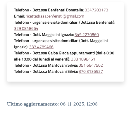
Telefono
- Dott.ssa Benfenati Donatella
:
3347283173
Email
:
ricettedrssabenfenati@gmail.com
Telefono
- urgenze e visite domiciliari (Dott.ssa Benfenati)
:
329 0848664
Telefono
- Dott. Maggiolini Ignazio
:
349 2230860
Telefono
- urgenze e visite domiciliari (Dott. Maggiolini
Ignazio)
:
333 4789466
Telefono
- Dott.ssa Gaiba Giada appuntamenti (dalle 8:00
alle 10:00 dal lunedì al venerdì)
:
333 1898451
Telefono
- Dott.ssa Mantovani Silvia
:
051 6647502
Telefono
- Dott.ssa Mantovani Silvia
:
370 3136527
Ultimo aggiornamento
:
06-11-2025, 12:08