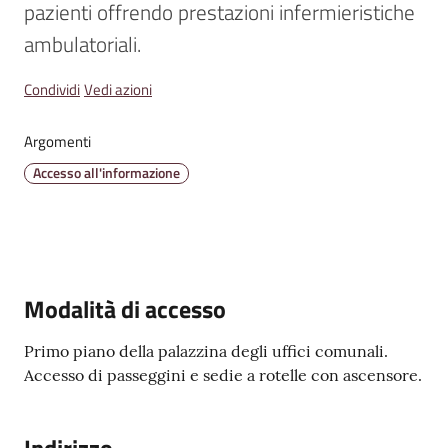
pazienti offrendo prestazioni infermieristiche 
ambulatoriali.
Amministrazione
Condividi
Vedi azioni
Trasparente
Argomenti
Tutti
Accesso all'informazione
gli
argomenti...
Seguici
Modalità di accesso
su
Primo piano della palazzina degli uffici comunali.
Accesso di passeggini e sedie a rotelle con ascensore.