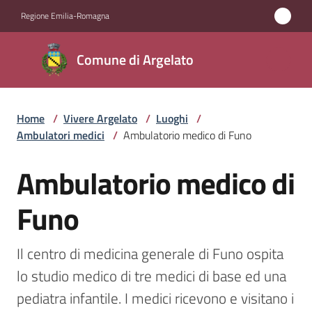
Vai al contenuto
Vai alla navigazione
Vai al footer
Regione Emilia-Romagna
Comune
Comune di Argelato
di
Argelato
Home
/
Vivere Argelato
/
Luoghi
/
Ambulatori medici
/
Ambulatorio medico di Funo
Amministrazione
Ambulatorio medico di
Salta al contenuto
Novità
Funo
Servizi
Il centro di medicina generale di Funo ospita 
Vivere
lo studio medico di tre medici di base ed una 
Argelato
pediatra infantile. I medici ricevono e visitano i 
Menu selezionato