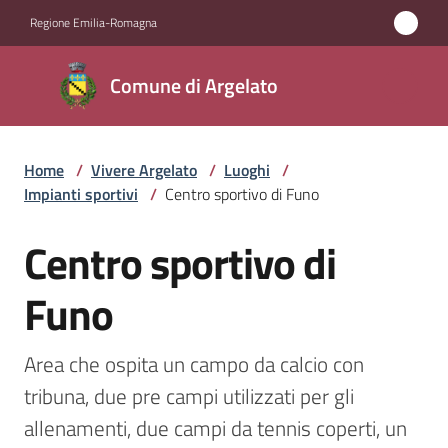
Vai al contenuto
Vai alla navigazione
Vai al footer
Regione Emilia-Romagna
Comune
Comune di Argelato
di
Argelato
Home
/
Vivere Argelato
/
Luoghi
/
Impianti sportivi
/
Centro sportivo di Funo
Amministrazione
Centro sportivo di
Salta al contenuto
Novità
Funo
Servizi
Area che ospita un campo da calcio con 
Vivere
tribuna, due pre campi utilizzati per gli 
Argelato
allenamenti, due campi da tennis coperti, un 
Menu selezionato