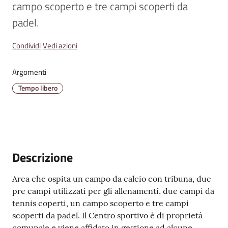
campo scoperto e tre campi scoperti da 
padel.
Amministrazione
Condividi
Vedi azioni
Trasparente
Argomenti
Tutti
Tempo libero
gli
argomenti...
Seguici
Descrizione
su
Area che ospita un campo da calcio con tribuna, due
pre campi utilizzati per gli allenamenti, due campi da
tennis coperti, un campo scoperto e tre campi
scoperti da padel. Il Centro sportivo è di proprietà
comunale e viene affidato in gestione ad alcune