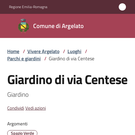
Vai al contenuto
Vai alla navigazione
Vai al footer
Regione Emilia-Romagna
Comune
Comune di Argelato
di
Argelato
Home
/
Vivere Argelato
/
Luoghi
/
Parchi e giardini
/
Giardino di via Centese
Amministrazione
Giardino di via Centese
Salta al contenuto
Novità
Giardino
Servizi
Condividi
Vedi azioni
Vivere
Argelato
Argomenti
Menu selezionato
Spazio Verde