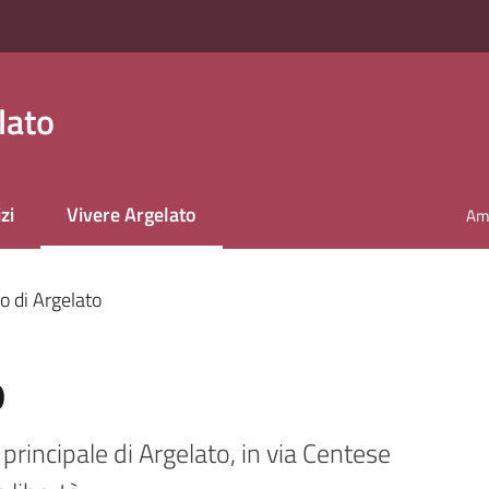
lato
zi
Vivere Argelato
Amm
Menu selezionato
o di Argelato
o
 principale di Argelato, in via Centese 