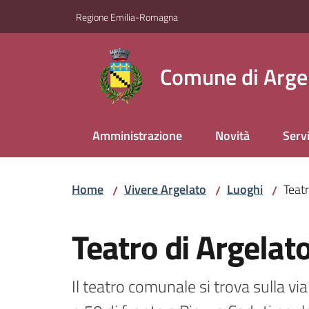
Vai al contenuto
Vai alla navigazione
Vai al footer
Regione Emilia-Romagna
Comune di Arge
Amministrazione
Novità
Servi
Home
Vivere Argelato
Luoghi
Teatr
/
/
/
Salta al contenuto
Teatro di Argelat
Il teatro comunale si trova sulla via