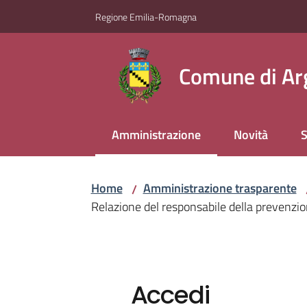
Vai al contenuto
Vai alla navigazione
Vai al footer
Regione Emilia-Romagna
Comune di Ar
Amministrazione
Novità
S
Menu selezionato
Home
Amministrazione trasparente
/
Relazione del responsabile della prevenzio
Accedi