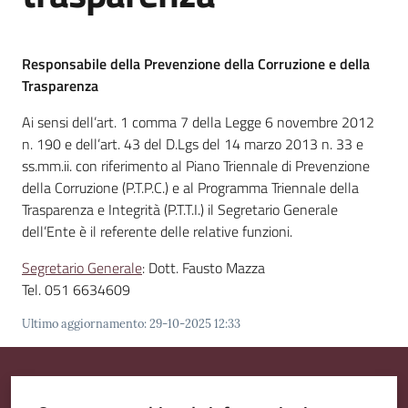
Responsabile della Prevenzione della Corruzione e della
Amministrazione
Trasparenza
Trasparente
Menu selezionato
Ai sensi dell’art. 1 comma 7 della Legge 6 novembre 2012
n. 190 e dell’art. 43 del D.Lgs del 14 marzo 2013 n. 33 e
Tutti
ss.mm.ii. con riferimento al Piano Triennale di Prevenzione
gli
della Corruzione (P.T.P.C.) e al Programma Triennale della
argomenti...
Trasparenza e Integrità (P.T.T.I.) il Segretario Generale
dell’Ente è il referente delle relative funzioni.
Segretario Generale
: Dott. Fausto Mazza
Seguici
Tel. 051 6634609
su
Ultimo aggiornamento
:
29-10-2025 12:33