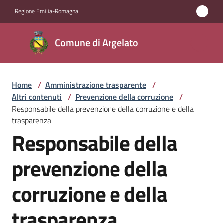
Vai al contenuto
Vai alla navigazione
Vai al footer
Regione Emilia-Romagna
Comune
Comune di Argelato
di
Argelato
Home
/
Amministrazione trasparente
/
Altri contenuti
/
Prevenzione della corruzione
/
Amministrazione
Responsabile della prevenzione della corruzione e della
Menu selezionato
trasparenza
Responsabile della
Novità
prevenzione della
Servizi
corruzione e della
Vivere
Argelato
trasparenza