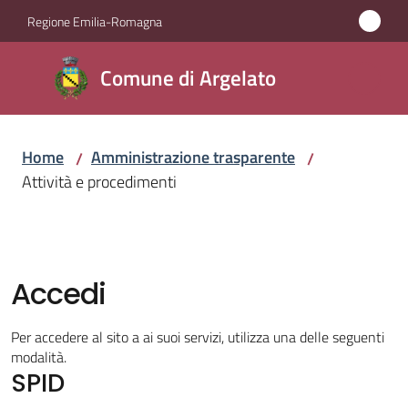
Vai al contenuto
Vai alla navigazione
Vai al footer
Regione Emilia-Romagna
Comune
Comune di Argelato
di
Argelato
Home
Amministrazione trasparente
/
/
Attività e procedimenti
Amministrazione
Menu selezionato
Novità
Accedi
Servizi
Per accedere al sito a ai suoi servizi, utilizza una delle seguenti
Vivere
modalità.
SPID
Argelato