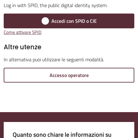
Log in with SPID, the public digital identity system.
Accedi con SPID o CIE
Amministrazione
Come attivare SPID
Trasparente
Menu selezionato
Altre utenze
Tutti
In alternativa puoi utilizzare le seguenti modalità.
gli
argomenti...
Accesso operatore
Seguici
su
Quanto sono chiare le informazioni su