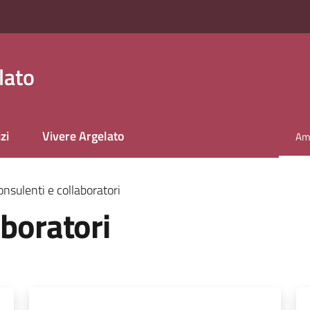
lato
zi
Vivere Argelato
Amm
Men
onsulenti e collaboratori
aboratori