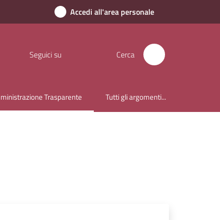
Accedi all'area personale
Seguici su
Cerca
inistrazione Trasparente
Tutti gli argomenti...
u selezionato