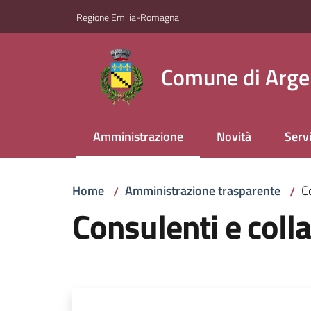
Vai al contenuto
Vai alla navigazione
Vai al footer
Regione Emilia-Romagna
Comune di Arge
Amministrazione
Novità
Servi
Menu selezionato
Home
Amministrazione trasparente
C
/
/
Consulenti e coll