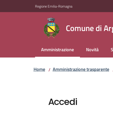
Vai al contenuto
Vai alla navigazione
Vai al footer
Regione Emilia-Romagna
Comune di Ar
Amministrazione
Novità
S
Menu selezionato
Home
Amministrazione trasparente
/
Accedi