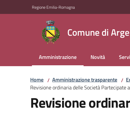
Vai al contenuto
Vai alla navigazione
Vai al footer
Regione Emilia-Romagna
Comune di Arge
Amministrazione
Novità
Servi
Menu selezionato
Home
Amministrazione trasparente
E
/
/
Revisione ordinaria delle Società Partecipate
Revisione ordinar