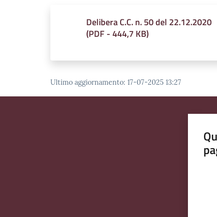
Delibera C.C. n. 50 del 22.12.2020
(
PDF
-
444,7 KB
)
Ultimo aggiornamento
:
17-07-2025 13:27
Qu
pa
Valut