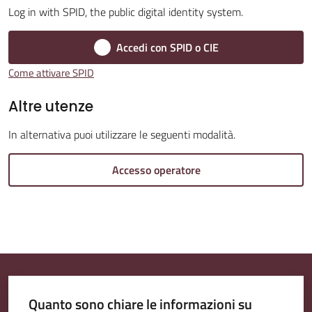
Log in with SPID, the public digital identity system.
Accedi con SPID o CIE
Amministrazione
Come attivare SPID
Trasparente
Menu selezionato
Altre utenze
Tutti
In alternativa puoi utilizzare le seguenti modalità.
gli
argomenti...
Accesso operatore
Seguici
su
Quanto sono chiare le informazioni su