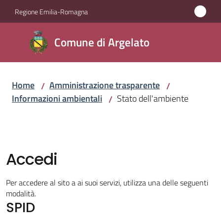
Vai al contenuto
Vai alla navigazione
Vai al footer
Regione Emilia-Romagna
Comune
Comune di Argelato
di
Argelato
Home
Amministrazione trasparente
/
/
Informazioni ambientali
Stato dell'ambiente
/
Amministrazione
Menu selezionato
Novità
Accedi
Servizi
Per accedere al sito a ai suoi servizi, utilizza una delle seguenti
Vivere
modalità.
SPID
Argelato