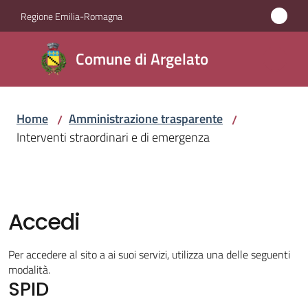
Vai al contenuto
Vai alla navigazione
Vai al footer
Regione Emilia-Romagna
Comune
Comune di Argelato
di
Argelato
Home
Amministrazione trasparente
/
/
Interventi straordinari e di emergenza
Amministrazione
Menu selezionato
Novità
Accedi
Servizi
Per accedere al sito a ai suoi servizi, utilizza una delle seguenti
Vivere
modalità.
SPID
Argelato