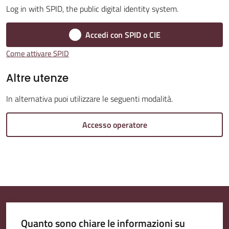
Log in with SPID, the public digital identity system.
Accedi con SPID o CIE
Amministrazione
Come attivare SPID
Trasparente
Menu selezionato
Altre utenze
Tutti
In alternativa puoi utilizzare le seguenti modalità.
gli
argomenti...
Accesso operatore
Seguici
su
Quanto sono chiare le informazioni su