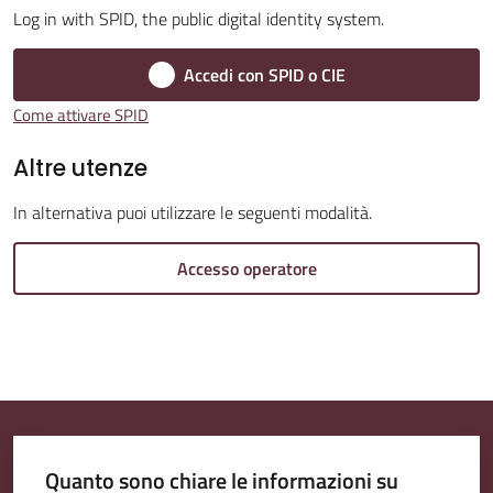
Log in with SPID, the public digital identity system.
Accedi con SPID o CIE
Amministrazione
Come attivare SPID
Trasparente
Menu selezionato
Altre utenze
Tutti
In alternativa puoi utilizzare le seguenti modalità.
gli
argomenti...
Accesso operatore
Seguici
su
Quanto sono chiare le informazioni su