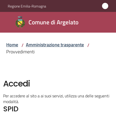
Vai al contenuto
Vai alla navigazione
Vai al footer
Regione Emilia-Romagna
Comune
Comune di Argelato
di
Argelato
Home
Amministrazione trasparente
/
/
Provvedimenti
Amministrazione
Menu selezionato
Novità
Accedi
Servizi
Per accedere al sito a ai suoi servizi, utilizza una delle seguenti
Vivere
modalità.
SPID
Argelato