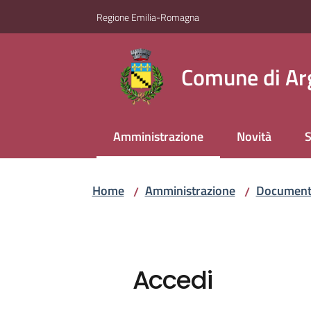
Vai al contenuto
Vai alla navigazione
Vai al footer
Regione Emilia-Romagna
Comune di Ar
Amministrazione
Novità
S
Menu selezionato
Home
Amministrazione
Documenti
/
/
Accedi