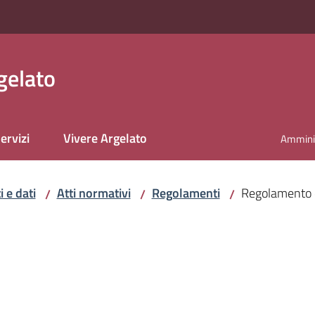
gelato
ervizi
Vivere Argelato
Amminis
 e dati
Atti normativi
Regolamenti
Regolamento d
/
/
/