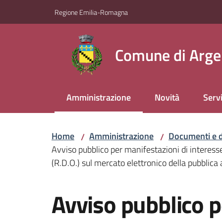
Vai al contenuto
Vai alla navigazione
Vai al footer
Regione Emilia-Romagna
Comune di Arge
Amministrazione
Novità
Servi
Menu selezionato
Home
Amministrazione
Documenti e d
/
/
Avviso pubblico per manifestazioni di interesse
(R.D.O.) sul mercato elettronico della pubblic
Salta al contenuto
Avviso pubblico p