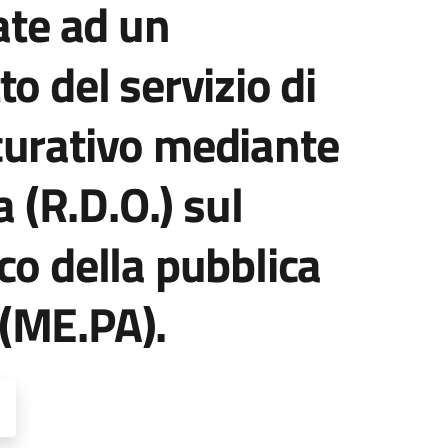
ate ad un
o del servizio di
curativo mediante
a (R.D.O.) sul
co della pubblica
(ME.PA).