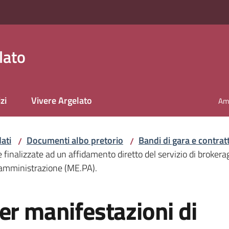
lato
zi
Vivere Argelato
Amm
ati
Documenti albo pretorio
Bandi di gara e contratt
/
/
 finalizzate ad un affidamento diretto del servizio di brokera
a amministrazione (ME.PA).
er manifestazioni di