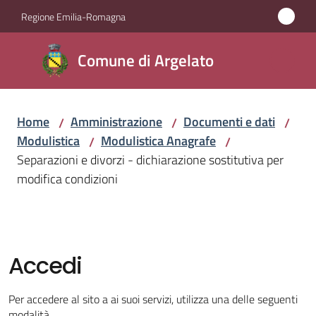
Vai al contenuto
Vai alla navigazione
Vai al footer
Regione Emilia-Romagna
Comune
Comune di Argelato
di
Argelato
Home
Amministrazione
Documenti e dati
/
/
/
Modulistica
Modulistica Anagrafe
/
/
Amministrazione
Separazioni e divorzi - dichiarazione sostitutiva per
Menu selezionato
modifica condizioni
Novità
Servizi
Accedi
Vivere
Argelato
Per accedere al sito a ai suoi servizi, utilizza una delle seguenti
modalità.