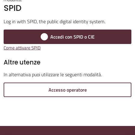
SPID
Log in with SPID, the public digital identity system.
Amministrazione
Accedi con SPID o CIE
Trasparente
Come attivare SPID
Tutti
Altre utenze
gli
argomenti...
In alternativa puoi utilizzare le seguenti modalità.
Accesso operatore
Seguici
su