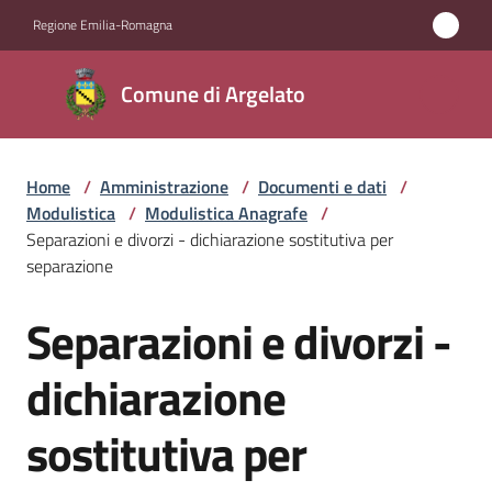
Vai al contenuto
Vai alla navigazione
Vai al footer
Regione Emilia-Romagna
Comune
Comune di Argelato
di
Argelato
Home
/
Amministrazione
/
Documenti e dati
/
Modulistica
/
Modulistica Anagrafe
/
Amministrazione
Separazioni e divorzi - dichiarazione sostitutiva per
Menu selezionato
separazione
Novità
Separazioni e divorzi -
Salta al contenuto
Servizi
dichiarazione
Vivere
sostitutiva per
Argelato