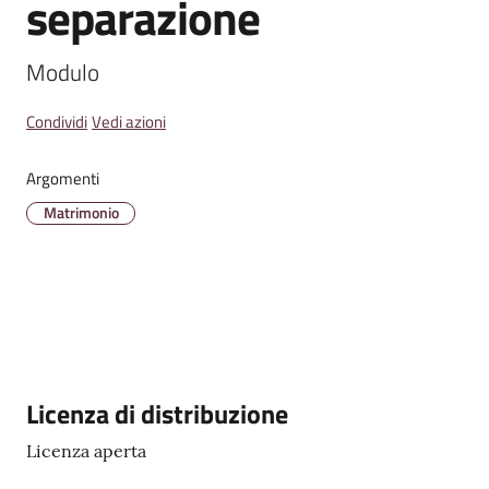
separazione
Modulo
Amministrazione
Trasparente
Condividi
Vedi azioni
Tutti
Argomenti
gli
Matrimonio
argomenti...
Seguici
su
Descrizione
Licenza di distribuzione
Licenza aperta