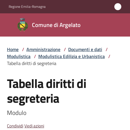
Vai al contenuto
Vai alla navigazione
Vai al footer
Regione Emilia-Romagna
Comune
Comune di Argelato
di
Argelato
Home
/
Amministrazione
/
Documenti e dati
/
Modulistica
/
Modulistica Edilizia e Urbanistica
/
Amministrazione
Tabella diritti di segreteria
Menu selezionato
Tabella diritti di
Novità
Salta al contenuto
segreteria
Servizi
Vivere
Modulo
Argelato
Condividi
Vedi azioni