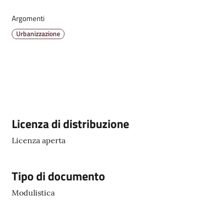
Argomenti
Urbanizzazione
Amministrazione
Trasparente
Tutti
gli
argomenti...
Descrizione
Licenza di distribuzione
Licenza aperta
Seguici
su
Tipo di documento
Modulistica