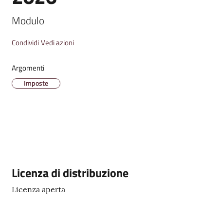
Modulo
Amministrazione
Condividi
Vedi azioni
Trasparente
Argomenti
Tutti
Imposte
gli
argomenti...
Seguici
su
Descrizione
Licenza di distribuzione
Licenza aperta