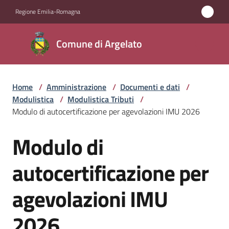
Vai al contenuto
Vai alla navigazione
Vai al footer
Regione Emilia-Romagna
Comune
Comune di Argelato
di
Argelato
Home
/
Amministrazione
/
Documenti e dati
/
Modulistica
/
Modulistica Tributi
/
Amministrazione
Modulo di autocertificazione per agevolazioni IMU 2026
Menu selezionato
Modulo di
Novità
Salta al contenuto
autocertificazione per
Servizi
agevolazioni IMU
Vivere
Argelato
2026