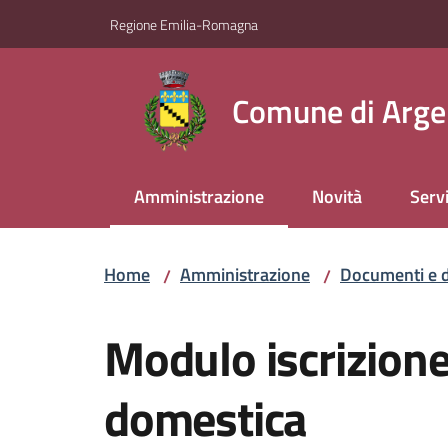
Vai al contenuto
Vai alla navigazione
Vai al footer
Regione Emilia-Romagna
Comune di Arge
Amministrazione
Novità
Servi
Menu selezionato
Home
Amministrazione
Documenti e d
/
/
Salta al contenuto
Modulo iscrizion
domestica