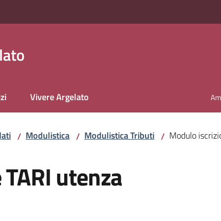
lato
zi
Vivere Argelato
Amm
ati
Modulistica
Modulistica Tributi
Modulo iscriz
/
/
/
e TARI utenza