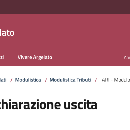
lato
zi
Vivere Argelato
Amm
ati
Modulistica
Modulistica Tributi
TARI - Modulo 
/
/
/
hiarazione uscita