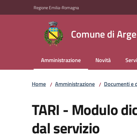
Vai al contenuto
Vai alla navigazione
Vai al footer
Regione Emilia-Romagna
Comune di Arge
Amministrazione
Novità
Servi
Menu selezionato
Home
Amministrazione
Documenti e d
/
/
Salta al contenuto
TARI - Modulo dic
dal servizio