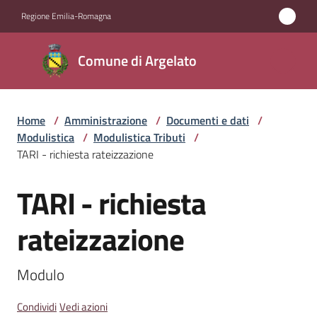
Vai al contenuto
Vai alla navigazione
Vai al footer
Regione Emilia-Romagna
Comune
Comune di Argelato
di
Argelato
Home
/
Amministrazione
/
Documenti e dati
/
Modulistica
/
Modulistica Tributi
/
Amministrazione
TARI - richiesta rateizzazione
Menu selezionato
TARI - richiesta
Novità
Salta al contenuto
rateizzazione
Servizi
Vivere
Modulo
Argelato
Condividi
Vedi azioni