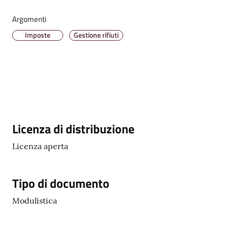
Argomenti
Imposte
Gestione rifiuti
Amministrazione
Trasparente
Tutti
gli
argomenti...
Descrizione
Licenza di distribuzione
Licenza aperta
Seguici
su
Tipo di documento
Modulistica