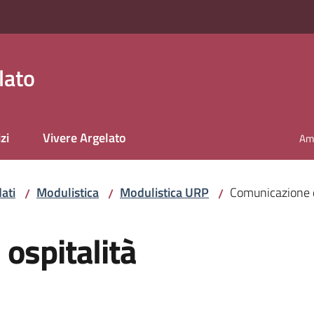
lato
zi
Vivere Argelato
Amm
ati
Modulistica
Modulistica URP
Comunicazione d
/
/
/
ospitalità