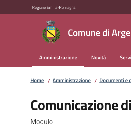
Vai al contenuto
Vai alla navigazione
Vai al footer
Regione Emilia-Romagna
Comune di Arge
Amministrazione
Novità
Servi
Menu selezionato
Home
Amministrazione
Documenti e d
/
/
Salta al contenuto
Comunicazione di 
Modulo