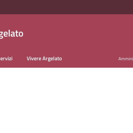
gelato
ervizi
Vivere Argelato
Amminis