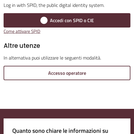
Log in with SPID, the public digital identity system.
Accedi con SPID o CIE
Amministrazione
Come attivare SPID
Trasparente
Altre utenze
Tutti
In alternativa puoi utilizzare le seguenti modalità.
gli
argomenti...
Accesso operatore
Seguici
su
Quanto sono chiare le informazioni su